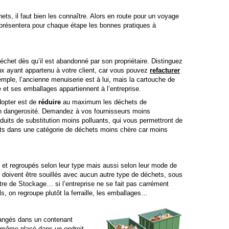
ts, il faut bien les connaître. Alors en route pour un voyage
 présentera pour chaque étape les bonnes pratiques à
déchet dès qu’il est abandonné par son propriétaire. Distinguez
eux ayant appartenu à votre client, car vous pouvez
refacturer
mple, l’ancienne menuiserie est à lui, mais la cartouche de
re et ses emballages appartiennent à l’entreprise.
dopter est de
réduire
au maximum les déchets de
u’en dangerosité. Demandez à vos fournisseurs moins
duits de substitution moins polluants, qui vous permettront de
ts dans une catégorie de déchets moins chère car moins
 et regroupés selon leur type mais aussi selon leur mode de
 doivent être souillés avec aucun autre type de déchets, sous
ntre de Stockage… si l’entreprise ne se fait pas carrément
s, on regroupe plutôt la ferraille, les emballages…
 rangés dans un contenant
i-même placé dans un endroit