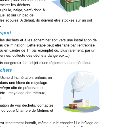
stocker les déchets
 (pluie, neige, vent) donc à
ique, et sur un bac de
ides écoulés. A défaut, ils doivent être stockés sur un sol
.
nsport
es déchets et à les acheminer soit vers une installation de
ieu d'élimination. Cette étape peut être faite par l’entreprise
ou en Centre de Tri par exemple) ou, plus rarement, par un
 bennes, collecte des déchets dangereux…).
ts dangereux fait l’objet d’une réglementation spécifique !
échets
 Usine d’Incinération, enfouis en
dans une filière de recyclage.
yclage
afin de préserver les
ète : recyclage des métaux,
ai…
mination de vos déchets, contactez
le ou votre Chambre de Métiers et
st strictement interdit, même sur le chantier ! Le brûlage de