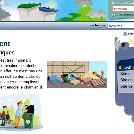
inscrivez-v
recherche :
impr
ent
tiques
 est très important
l’élimination des déchets
n effet, ce n’est pas une
Site de
isan doit se demander où il
Site d
chantier qui remplissent
Site de
hent encore le chantier.
Il