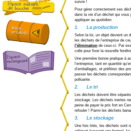
suivre !
Pour gérer correctement ses déche
dans la vie d’un déchet qui vous
appliquer au quotidien.
1.
La production
Selon la loi, un objet devient un 
les déchets de l’entreprise de c
l’élimination
de ceux-ci. Par exe
colle pour fixer la nouvelle fenêt
Une première bonne pratique à a
l’entreprise, tant en quantité q
d’emballages, et préférez des pro
passer les déchets correspondan
polluante.
2.
Le tri
Les déchets doivent être séparés
stockage. Les déchets inertes ne
peine de payer le prix fort en Ce
refouler ! Parmi les déchets banal
3.
Le stockage
Une fois triés, les déchets sont
adéquat (souvent une benne), lu