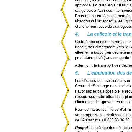
approprié.
IMPORTANT
: il faut 
dangereux à l'abri des intempéries
l’intérieur ou en récipient hermét
rétention qui retient tous les liqu
étanche non raccordé aux égouts
4.
La collecte et le tra
Cette étape consiste à ramasser l
transit, soit directement vers le l
elle-même (apport en déchèterie 
prestataire privé (ramassage de
Attention : le transport des déche
5.
L'élimination des d
Les déchets sont soit détruits en
Centre de Stockage ou valorisés 
Favorisez le plus possible le
rec
ressources naturelles
de la plan
élimination des gravats en rembl
Pour connaître les filières d’éli
votre organisation professionnel
de l’Artisanat au 0 825 36 36 36.
Rappel
: le brûlage des déchets e