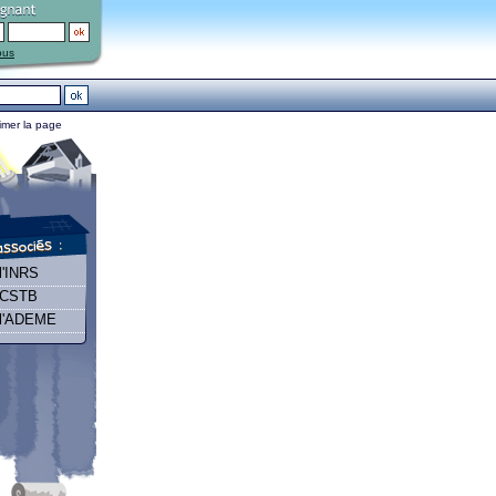
ous
imer la page
 l'INRS
u CSTB
 l'ADEME