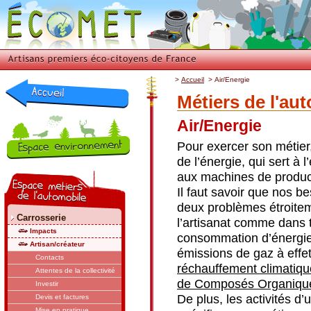
>
Accueil
>
Air/Energie
Métiers de l'au
Air/Energie
Pour exercer son métier
de l’énergie, qui sert à l
aux machines de produc
Il faut savoir que nos be
deux problèmes étroiteme
Carrosserie
l’artisanat comme dans t
Impacts
consommation d’énergie p
Artisan/créateur
émissions de gaz à effe
Contacts
réchauffement climatiqu
Attentes de la collectivité
de Composés Organiqu
Investir
De plus, les activités d
Devis et factures
Mise en pratique