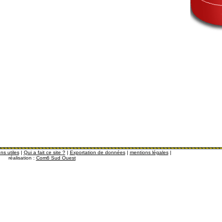
ns utiles
|
Qui a fait ce site ?
|
Exportation de données
|
mentions légales
|
réalisation :
Com6 Sud Ouest