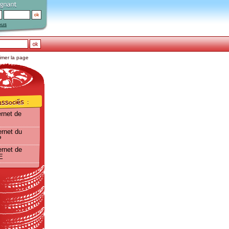
ous
imer la page
ernet de
ernet du
P
ernet de
E