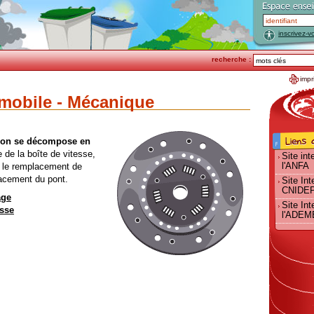
inscrivez-v
recherche :
impr
omobile - Mécanique
ssion se décompose
en
 de la boîte de vitesse,
Site int
l'ANFA
 le remplacement de
placement du pont.
Site Int
CNIDE
age
Site Int
esse
l'ADEM