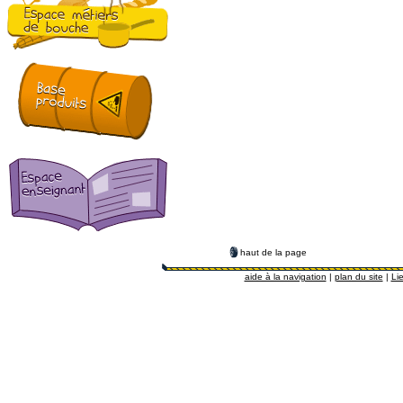
haut de la page
aide à la navigation
|
plan du site
|
Lie